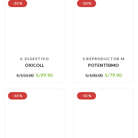
-33 %
-20 %
S. DIGESTIVO
S.REPRODUCTOR M
OXICOLL
POTENTÍSIMO
S/
99.90
S/
79.90
S/
150.00
S/
100.00
-33 %
-52 %