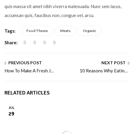
quis massa sit amet nibh viverra malesuada. Nunc sem lacus,
accumsan quis, faucibus non, congue vel, arcu.
Tags:
Food Theme
Meats
Organic
Share:
PREVIOUS POST
NEXT POST
How To Make A Fresh Juice Blended For Your Family?
10 Reasons Why Eating Sea Fish is Good for Health
RELATED ARTICLES
JUL
29