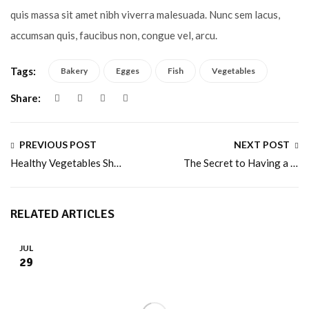
quis massa sit amet nibh viverra malesuada. Nunc sem lacus,
accumsan quis, faucibus non, congue vel, arcu.
Tags:
Bakery
Egges
Fish
Vegetables
Share:
PREVIOUS POST
NEXT POST
Healthy Vegetables Should only be Eaten Raw
The Secret to Having a Delicious Spaghetti Dish (New)
RELATED ARTICLES
JUL
29