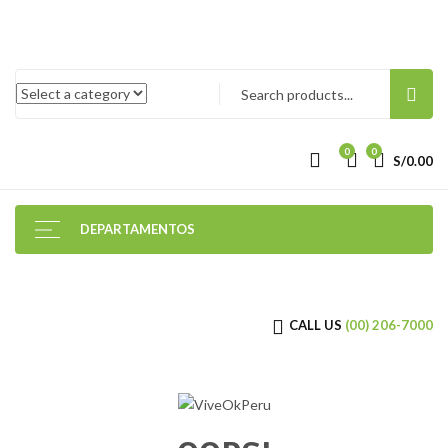
0
0
S/
0.00
DEPARTAMENTOS
CALL US
(00) 206-7000